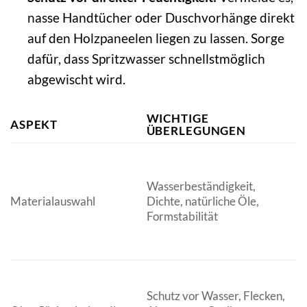
nasse Handtücher oder Duschvorhänge direkt
auf den Holzpaneelen liegen zu lassen. Sorge
dafür, dass Spritzwasser schnellstmöglich
abgewischt wird.
WICHTIGE
ASPEKT
V
ÜBERLEGUNGEN
Wasserbeständigkeit,
N
Materialauswahl
Dichte, natürliche Öle,
W
Formstabilität
G
Schutz vor Wasser, Flecken,
E