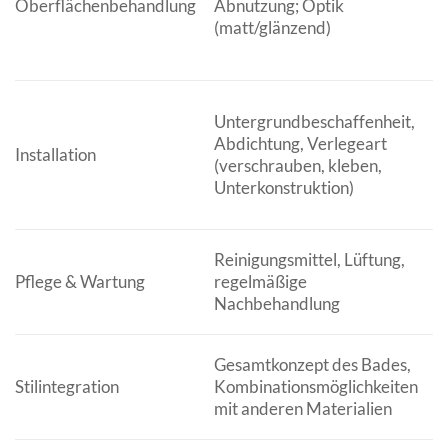
Oberflächenbehandlung
Abnutzung; Optik
e
(matt/glänzend)
S
Untergrundbeschaffenheit,
S
Abdichtung, Verlegeart
Installation
B
(verschrauben, kleben,
f
Unterkonstruktion)
Reinigungsmittel, Lüftung,
E
Pflege & Wartung
regelmäßige
V
Nachbehandlung
L
S
Gesamtkonzept des Bades,
e
Stilintegration
Kombinationsmöglichkeiten
A
mit anderen Materialien
V