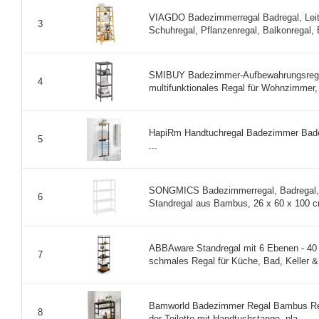
VIAGDO Badezimmerregal Badregal, Leite
3
Schuhregal, Pflanzenregal, Balkonregal, B
SMIBUY Badezimmer-Aufbewahrungsregal
4
multifunktionales Regal für Wohnzimmer, 
HapiRm Handtuchregal Badezimmer Bade
5
...
SONGMICS Badezimmerregal, Badregal, 
6
Standregal aus Bambus, 26 x 60 x 100 cm
ABBAware Standregal mit 6 Ebenen - 40 
7
schmales Regal für Küche, Bad, Keller & 
Bamworld Badezimmer Regal Bambus Rega
8
der Toilette mit Handtuchstange, pla ...