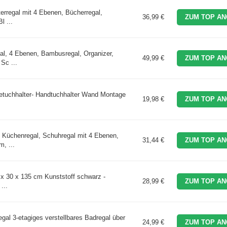
rregal mit 4 Ebenen, Bücherregal,
36,99 €
ZUM TOP AN
l ...
, 4 Ebenen, Bambusregal, Organizer,
49,99 €
ZUM TOP AN
Sc ...
tuchhalter- Handtuchhalter Wand Montage
19,98 €
ZUM TOP AN
Küchenregal, Schuhregal mit 4 Ebenen,
31,44 €
ZUM TOP AN
, ...
x 30 x 135 cm Kunststoff schwarz -
28,99 €
ZUM TOP AN
...
l 3-etagiges verstellbares Badregal über
24,99 €
ZUM TOP AN