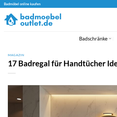
Zum
Badmöbel online kaufen
Inhalt
springen
Badschränke
MAGAZIN
17 Badregal für Handtücher Id