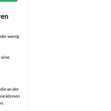
ven
oder wenig
 eine
die an der
 sie können
n.