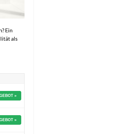
n? Ein
ität als
GEBOT »
GEBOT »