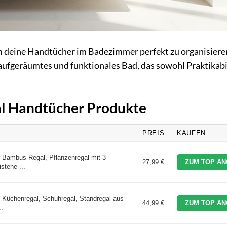
um deine Handtücher im Badezimmer perfekt zu organisiere
aufgeräumtes und funktionales Bad, das sowohl Praktikabil
gal Handtücher Produkte
PREIS
KAUFEN
Bambus-Regal, Pflanzenregal mit 3
27,99 €
ZUM TOP AN
stehe ...
üchenregal, Schuhregal, Standregal aus
44,99 €
ZUM TOP AN
..