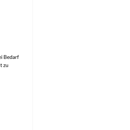
ei Bedarf
t zu