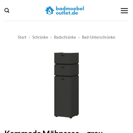
Zum
Inhalt
springen
Start
»
Schränke
»
Badschränke
»
Bad-Unterschränke