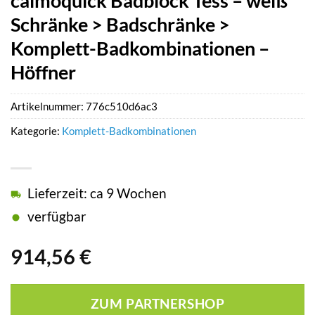
calmoquick Badblock Tess – weiß
Schränke > Badschränke >
Komplett-Badkombinationen –
Höffner
Artikelnummer:
776c510d6ac3
Kategorie:
Komplett-Badkombinationen
Lieferzeit: ca 9 Wochen
verfügbar
914,56
€
ZUM PARTNERSHOP