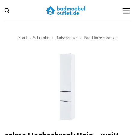
Zum
Inhalt
springen
Start
»
Schränke
»
Badschränke
»
Bad-Hochschränke