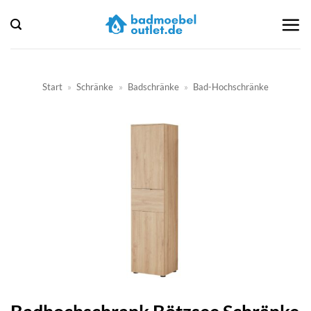
Zum
Inhalt
springen
Start
»
Schränke
»
Badschränke
»
Bad-Hochschränke