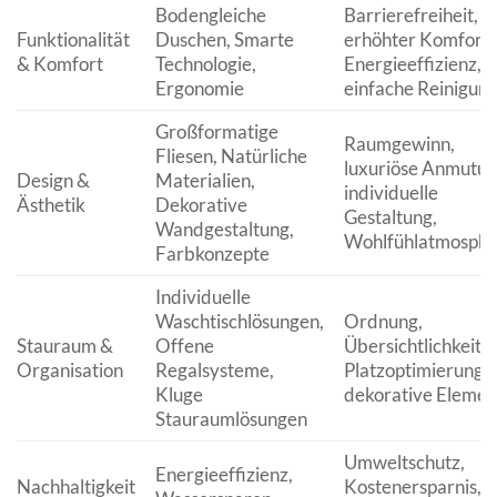
Bodengleiche
Barrierefreiheit,
Funktionalität
Duschen, Smarte
erhöhter Komfort,
& Komfort
Technologie,
Energieeffizienz,
Ergonomie
einfache Reinigun
Großformatige
Raumgewinn,
Fliesen, Natürliche
luxuriöse Anmutun
Design &
Materialien,
individuelle
Ästhetik
Dekorative
Gestaltung,
Wandgestaltung,
Wohlfühlatmosphä
Farbkonzepte
Individuelle
Waschtischlösungen,
Ordnung,
Stauraum &
Offene
Übersichtlichkeit,
Organisation
Regalsysteme,
Platzoptimierung,
Kluge
dekorative Elemen
Stauraumlösungen
Umweltschutz,
Energieeffizienz,
Nachhaltigkeit
Kostenersparnis,