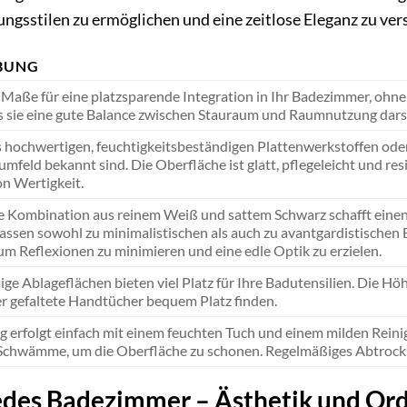
ungsstilen zu ermöglichen und eine zeitlose Eleganz zu ve
BUNG
e Maße für eine platzsparende Integration in Ihr Badezimmer, oh
s sie eine gute Balance zwischen Stauraum und Raumnutzung darst
s hochwertigen, feuchtigkeitsbeständigen Plattenwerkstoffen oder 
feld bekannt sind. Die Oberfläche ist glatt, pflegeleicht und res
on Wertigkeit.
 Kombination aus reinem Weiß und sattem Schwarz schafft einen
passen sowohl zu minimalistischen als auch zu avantgardistische
um Reflexionen zu minimieren und eine edle Optik zu erzielen.
ge Ablageflächen bieten viel Platz für Ihre Badutensilien. Die H
r gefaltete Handtücher bequem Platz finden.
g erfolgt einfach mit einem feuchten Tuch und einem milden Reini
chwämme, um die Oberfläche zu schonen. Regelmäßiges Abtrocknen
jedes Badezimmer – Ästhetik und Or