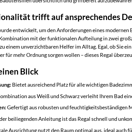
adutensilien übersichtlich und griffbereit aufzubewahren
nalität trifft auf ansprechendes De
rde entwickelt, um den Anforderungen eines modernen B
 Kombination mit der funktionalen Aufteilung in zwei gro
zu einem unverzichtbaren Helfer im Alltag. Egal, ob Sie e
für mehr Ordnung sorgen wollen – dieses Regal überzeugt 
einen Blick
sung:
Bietet ausreichend Platz für alle wichtigen Badezim
ombination aus Weiß und Schwarz verleiht Ihrem Bad ein
en:
Gefertigt aus robusten und feuchtigkeitsbeständigen M
der beiliegenden Anleitung ist das Regal schnell und unkom
kale Ausrichtung nutzt den Raum optimal aus, ideal auch fü