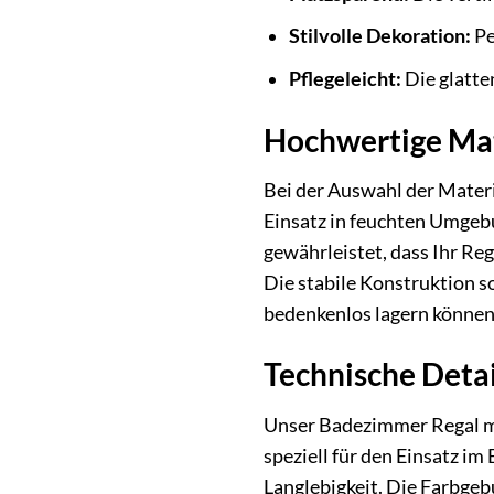
Stilvolle Dekoration:
Pe
Pflegeleicht:
Die glatte
Hochwertige Mat
Bei der Auswahl der Materi
Einsatz in feuchten Umgebu
gewährleistet, dass Ihr Reg
Die stabile Konstruktion s
bedenkenlos lagern können
Technische Deta
Unser Badezimmer Regal mi
speziell für den Einsatz i
Langlebigkeit. Die Farbge