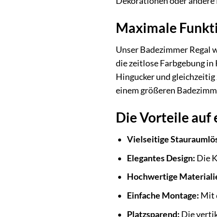
Dekorationen oder andere B
Maximale Funktio
Unser Badezimmer Regal wu
die zeitlose Farbgebung in
Hingucker und gleichzeitig 
einem größeren Badezimmer 
Die Vorteile auf 
Vielseitige Stauraumlö
Elegantes Design:
Die K
Hochwertige Materiali
Einfache Montage:
Mit 
Platzsparend:
Die verti