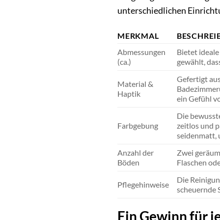
unterschiedlichen Einricht
MERKMAL
BESCHREI
Abmessungen
Bietet ideal
(ca.)
gewählt, das
Gefertigt au
Material &
Badezimmerum
Haptik
ein Gefühl v
Die bewusste
Farbgebung
zeitlos und 
seidenmatt, 
Anzahl der
Zwei geräumi
Böden
Flaschen ode
Die Reinigun
Pflegehinweise
scheuernde S
Ein Gewinn für 