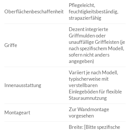
Pflegeleicht,
Oberflächenbeschaffenheit
feuchtigkeitsbeständig,
strapazierfähig
Dezent integrierte
Griffmulden oder
unauffällige Griffleisten (je
Griffe
nach spezifischem Modell,
sofern nicht anders
angegeben)
Variiert je nach Modell,
typischerweise mit
Innenausstattung
verstellbaren
Einlegeböden für flexible
Stauraumnutzung
Zur Wandmontage
Montageart
vorgesehen
Breite: [Bitte spezifische