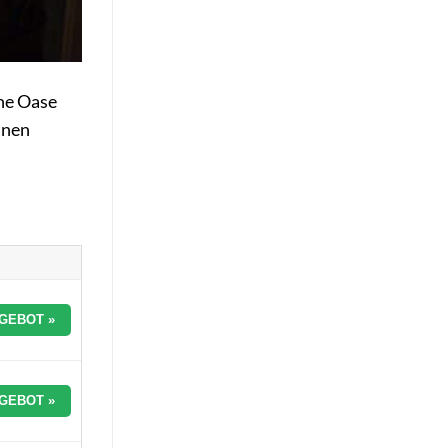
ine Oase
inen
GEBOT »
GEBOT »