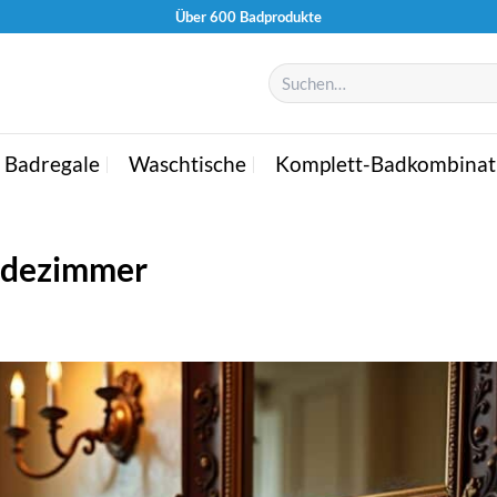
Über 600 Badprodukte
Suchen
nach:
Badregale
Waschtische
Komplett-Badkombinat
Badezimmer