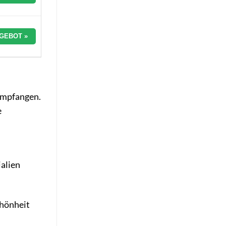
GEBOT »
 empfangen.
e
alien
chönheit