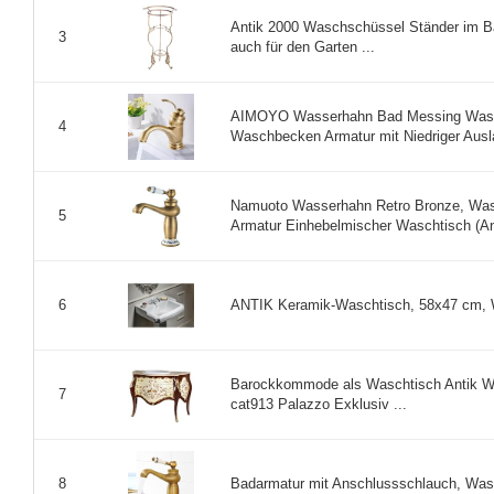
Antik 2000 Waschschüssel Ständer im Ba
3
auch für den Garten ...
AIMOYO Wasserhahn Bad Messing Wascht
4
Waschbecken Armatur mit Niedriger Auslau
Namuoto Wasserhahn Retro Bronze, Was
5
Armatur Einhebelmischer Waschtisch (Ant
ANTIK Keramik-Waschtisch, 58x47 cm, W
6
Barockkommode als Waschtisch Antik W
7
cat913 Palazzo Exklusiv ...
Badarmatur mit Anschlussschlauch, Was
8