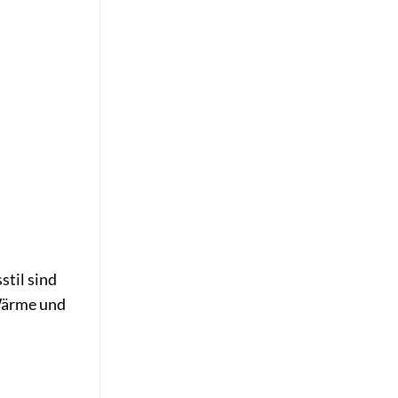
stil sind
 Wärme und