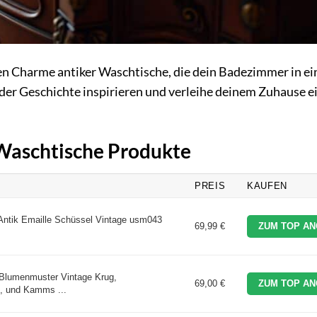
hen Charme antiker Waschtische, die dein Badezimmer in e
 der Geschichte inspirieren und verleihe deinem Zuhause e
 Waschtische Produkte
PREIS
KAUFEN
ntik Emaille Schüssel Vintage usm043
69,99 €
ZUM TOP AN
 Blumenmuster Vintage Krug,
69,00 €
ZUM TOP AN
, und Kamms ...