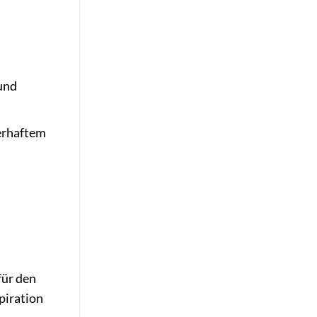
 und
terhaftem
für den
piration