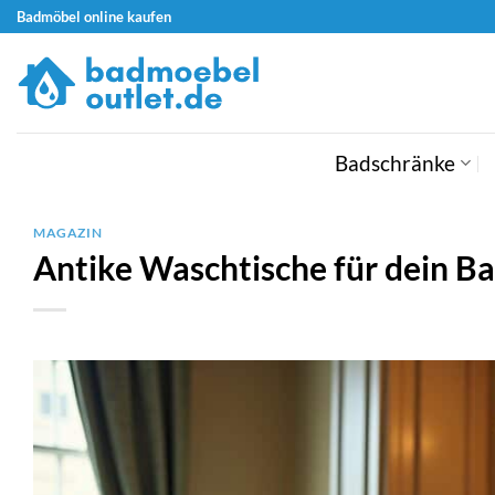
Zum
Badmöbel online kaufen
Inhalt
springen
Badschränke
MAGAZIN
Antike Waschtische für dein 