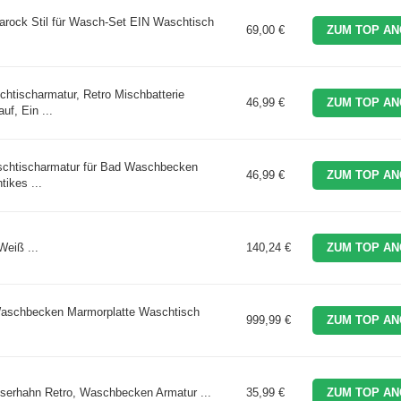
rock Stil für Wasch-Set EIN Waschtisch
69,00 €
ZUM TOP AN
ischarmatur, Retro Mischbatterie
46,99 €
ZUM TOP AN
f, Ein ...
chtischarmatur für Bad Waschbecken
46,99 €
ZUM TOP AN
ikes ...
eiß ...
140,24 €
ZUM TOP AN
aschbecken Marmorplatte Waschtisch
999,99 €
ZUM TOP AN
serhahn Retro, Waschbecken Armatur ...
35,99 €
ZUM TOP AN