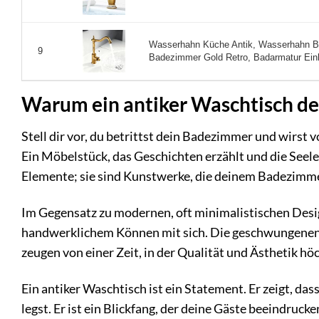
Wasserhahn Küche Antik, Wasserhahn Ba
9
Badezimmer Gold Retro, Badarmatur Einh
Warum ein antiker Waschtisch de
Stell dir vor, du betrittst dein Badezimmer und wirs
Ein Möbelstück, das Geschichten erzählt und die Seele
Elemente; sie sind Kunstwerke, die deinem Badezimme
Im Gegensatz zu modernen, oft minimalistischen Desig
handwerklichem Können mit sich. Die geschwungenen L
zeugen von einer Zeit, in der Qualität und Ästhetik höc
Ein antiker Waschtisch ist ein Statement. Er zeigt, das
legst. Er ist ein Blickfang, der deine Gäste beeindruck