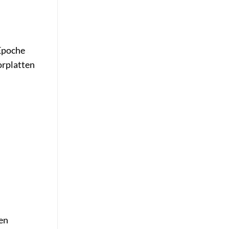
 Epoche
orplatten
hen