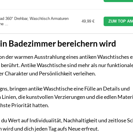
d 360° Drehbar, Waschtisch Armaturen
49,99 €
ZUM TOP AN
e ...
in Badezimmer bereichern wird
t von der warmen Ausstrahlung eines antiken Waschtisches
 berührt. Antike Waschtische sind mehr als nur funktional
r Charakter und Persönlichkeit verleihen.
ns, bringen antike Waschtische eine Fülle an Details und
inien, die kunstvollen Verzierungen und die edlen Materi
hste Priorität hatten.
s du Wert auf Individualität, Nachhaltigkeit und zeitlose S
en wird und dich jeden Tag aufs Neue erfreut.