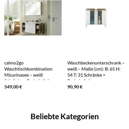
calmo2go
Waschbeckenunterschrank –
Waschtischkombination
weiß – Maße (cm): B: 65 H:
Misurinasee – weiß
54 T: 31 Schränke >
Schränke > Badschränke >
Badschränke >
549,00
€
90,90
€
Komplett-
Waschbecken-
Badkombinationen –
unterschränke – Höffner
Höffner
Beliebte Kategorien